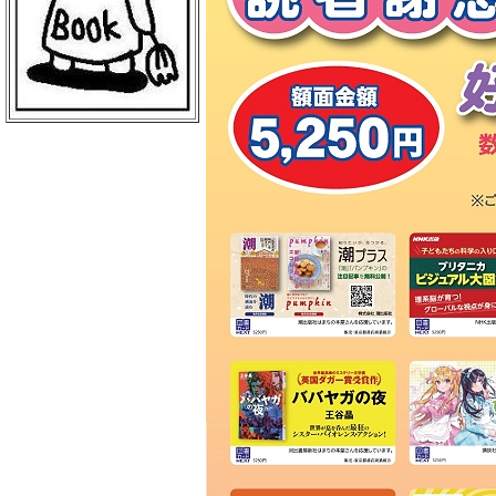
ＢｏｏｋＣｕｍｕ 読売新聞本社店
丸善 丸の内本店
ＥＨＯＮＳ ＴＯＫＹＯ
三菱電機ライフサービス
日本物産 日比谷店
警視庁職員互助組合
買取販売市場ムーランＡＫＩＢＡ
エンタバアキバ ｂｙ Ｗｏｎｄｅ
ｒＧＯＯ
ＡＫＩＢＡ－ＨＯＢＢＹ 秋葉原店
げっちゅ屋 あきば店
ラムタラ エピカリ アキバ
三省堂書店 アトレ秋葉原１
ＣＯＭＩＣ ＺＩＮ 秋葉原店
ゲーマーズ 秋葉原本店
トレーダー 秋葉原３号店
ラムタラＭＥＤＩＡＷＯＲＬＤＡＫ
ＩＢＡ
ラムタラ 秋葉原店
ソフマップ アミューズメント館
メロンブックス 秋葉原店
ナカウラ あんこうパソコンゲーム
館
ラオックス ザ・コンピュータＭＡ
Ｃ館
ボークス 秋葉原ショールーム
ラオックス 本店
セガフリークス 秋葉原店
コトブキヤ 秋葉原館
アニメイト 秋葉原本館
書泉ブックタワー
アリババ 秋葉原店
ヨドバシカメラ マルチメディアＡ