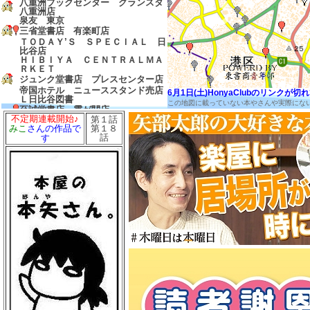
八重洲ブックセンター グランスタ
八重洲店
泉友 東京
三省堂書店 有楽町店
ＴＯＤＡＹ’Ｓ ＳＰＥＣＩＡＬ 日
比谷店
ＨＩＢＩＹＡ ＣＥＮＴＲＡＬＭＡ
ＲＫＥＴ
ジュンク堂書店 プレスセンター店
帝国ホテル ニューススタンド売店
6月1日(土)HonyaClubのリンク
Ｌ日比谷図書
この地図に載っていない本やさんや実際にな
至誠堂書店 霞が関店
不定期連載開始♪
第１話
友愛書房
第１８
みこ
さんの作品で
島田書店
話
す
三省堂書店 農水省売店
ゼロワンショップ 霞が関
三省堂書店 経済産業省売店
弁護士会館ブックセンター
中村書店
成文堂 国会議事堂店
ほんたすためいけ 溜池山王メトロ
ピア店
冨士屋書店
澤田商店
前岩書店
もろみや書店
浅沼教材店
大志堂
八丈書房
ツタヤブックストア ＭＡＲＵＮＯ
ＵＣＨＩ
マルノウチリーディングスタイル