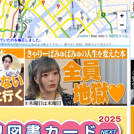
+
続
−
Leaflet
| Map data ©
地理院タイル
が切れていたのを修正しました。
い本やさんがあったら
こちら
まで教えて下さい。速やかに登録、削除させて頂きます。