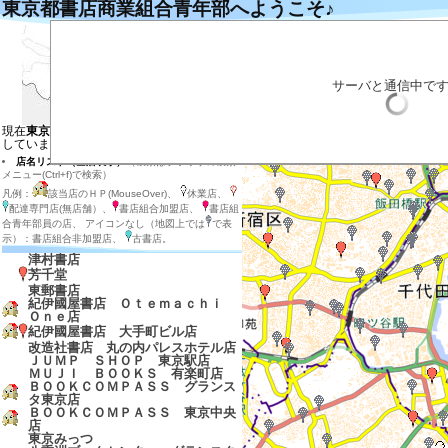
東京都書店商業組合青年部へようこそ♪
左の地図の目的の場所をクリックするとそ
目的の店のマーカーをクリックすると説明
目的の店のマーカー付近をダブルクリック
拡大する場合は目的の場所を地図の中心に
サーバと通信中で
店内在庫検索
表示させる店の種類を選ぶ
現在
東京都の地図と東京都、神奈川県
を表示
しています
店名リスト（全店表示）
（検索はブラウザの検索
メニュー(Ctrl+f)で検索）
凡例：
該当店のＨＰ(MouseOver)、
休業店、
配達専門店(無店舗）、
書店組合加盟店、
書店組
合青年部員の店、 アイコンなし（地図上では
で表
示）：書店組合非加盟店、
古書店。
津村書店
芳千堂
東郵書店
紀伊國屋書店 Ｏｔｅｍａｃｈｉ
Ｏｎｅ店
紀伊國屋書店 大手町ビル店
改造社書店 丸の内パレスホテル店
ＪＵＭＰ ＳＨＯＰ 東京駅店
ＭＵＪＩ ＢＯＯＫＳ 有楽町店
ＢＯＯＫＣＯＭＰＡＳＳ グランス
タ東京店
ＢＯＯＫＣＯＭＰＡＳＳ 東京中央
店
東京みっつ