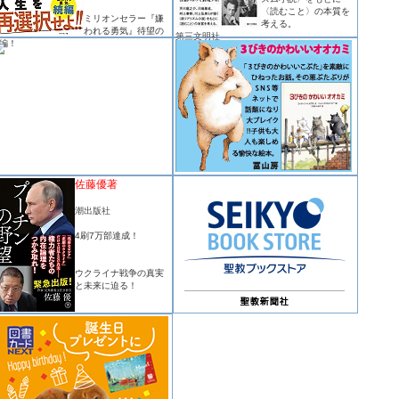
〈読むこと〉の本質を
ミリオンセラー『嫌
考える。
われる勇気』待望の
第三文明社
編！
佐藤優著
潮出版社
4刷7万部達成！
ウクライナ戦争の真実
と未来に迫る！