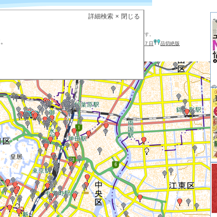
の付近を表示します。
詳細検索
× 閉じる
がでます。
すると１段階拡大し、そこが地図の中心にきます。
した上で、左上の拡大縮小バーのアンカーを上方向にドラックします。
す。
書籍
雑誌
凡例
在庫あり
３日以内
７日
品切絶版
の