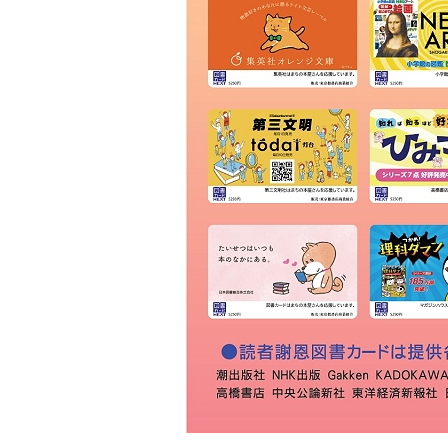
ＫＩＢＡ
草林舎
三景書店
大和書店 須田町店
明治書店 神田店
東書店
大和書店
伊藤商店
玉川堂
通志堂書店
田村書店
古賀書店
大屋書房
恵比寿堂
波多野書店
南洋堂書店
ほんまる 神保町
明倫館書店
六一書房
山田書店
芳賀書店 本店
ブックハウスカフェ
東陽堂書店
村山書店
一心堂書店
北沢書店
農文協 農業書センター
高山 本店
書泉グランデ
一誠堂書店