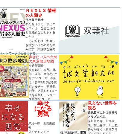
ＮＥＸＵＳ 情報
の人類史
河出書房新社
私たち（ホモ・サピエ
ンス）は、なぜこれほ
ど自滅的なことをする
のか？
その答えは、制御し
きれないほどの力を生
み出す、大規模な協力
ネットワークの歴史にある。
歩きたい人のため
の東京散歩地図
交通新聞社
東京都心・東部・北
部・南部・西部の5エ
リア36コース、今回
は「音声ARで巡る東
京カルチャ―再発見
の旅」と題した4コー
スを追加し、シリー
ズ最多40コース。
幸せ
見えない世界を
になる
視る
勇気
近代日本における非リ
アリズム小説
芥川龍之介、川端康
岸見一郎 古賀史健
成、村上春樹、川上弘
著
美らが描く〈非リアリ
ダイヤモンド社
ズム小説〉をもとに