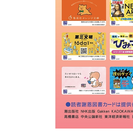
ＫＩＢＡ
草林舎
三景書店
大和書店 須田町店
明治書店 神田店
東書店
大和書店
伊藤商店
玉川堂
通志堂書店
田村書店
古賀書店
大屋書房
恵比寿堂
波多野書店
南洋堂書店
ほんまる 神保町
明倫館書店
六一書房
山田書店
芳賀書店 本店
ブックハウスカフェ
東陽堂書店
村山書店
一心堂書店
北沢書店
農文協 農業書センター
高山 本店
書泉グランデ
一誠堂書店