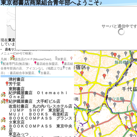
東京都書店商業組合青年部へようこそ♪
左の地図の目的の場所をクリックするとそ
目的の店のマーカーをクリックすると説明
目的の店のマーカー付近をダブルクリック
拡大する場合は目的の場所を地図の中心に
サーバと通信中で
店内在庫検索
表示させる店の種類を選ぶ
現在
東京都の地図と東京都、神奈川県
を表示
しています
店名リスト（全店表示）
（検索はブラウザの検索
メニュー(Ctrl+f)で検索）
凡例：
該当店のＨＰ(MouseOver)、
休業店、
配達専門店(無店舗）、
書店組合加盟店、
書店組
合青年部員の店、 アイコンなし（地図上では
で表
示）：書店組合非加盟店、
古書店。
津村書店
芳千堂
東郵書店
紀伊國屋書店 Ｏｔｅｍａｃｈｉ
Ｏｎｅ店
紀伊國屋書店 大手町ビル店
改造社書店 丸の内パレスホテル店
ＪＵＭＰ ＳＨＯＰ 東京駅店
ＭＵＪＩ ＢＯＯＫＳ 有楽町店
ＢＯＯＫＣＯＭＰＡＳＳ グランス
タ東京店
ＢＯＯＫＣＯＭＰＡＳＳ 東京中央
店
東京みっつ