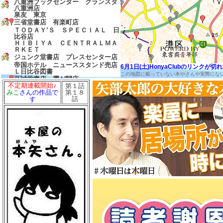
八重洲ブックセンター グランスタ
八重洲店
泉友 東京
三省堂書店 有楽町店
ＴＯＤＡＹ’Ｓ ＳＰＥＣＩＡＬ 日
比谷店
ＨＩＢＩＹＡ ＣＥＮＴＲＡＬＭＡ
ＲＫＥＴ
ジュンク堂書店 プレスセンター店
帝国ホテル ニューススタンド売店
6月1日(土)HonyaClubのリンク
Ｌ日比谷図書
この地図に載っていない本やさんや実際にな
至誠堂書店 霞が関店
不定期連載開始♪
第１話
友愛書房
第１８
みこ
さんの作品で
島田書店
話
す
三省堂書店 農水省売店
ゼロワンショップ 霞が関
三省堂書店 経済産業省売店
弁護士会館ブックセンター
中村書店
成文堂 国会議事堂店
ほんたすためいけ 溜池山王メトロ
ピア店
冨士屋書店
澤田商店
前岩書店
もろみや書店
浅沼教材店
大志堂
八丈書房
ツタヤブックストア ＭＡＲＵＮＯ
ＵＣＨＩ
マルノウチリーディングスタイル