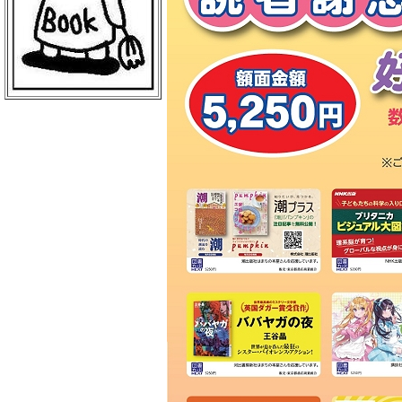
ＢｏｏｋＣｕｍｕ 読売新聞本社店
丸善 丸の内本店
ＥＨＯＮＳ ＴＯＫＹＯ
三菱電機ライフサービス
日本物産 日比谷店
警視庁職員互助組合
買取販売市場ムーランＡＫＩＢＡ
エンタバアキバ ｂｙ Ｗｏｎｄｅ
ｒＧＯＯ
ＡＫＩＢＡ－ＨＯＢＢＹ 秋葉原店
げっちゅ屋 あきば店
ラムタラ エピカリ アキバ
三省堂書店 アトレ秋葉原１
ＣＯＭＩＣ ＺＩＮ 秋葉原店
ゲーマーズ 秋葉原本店
トレーダー 秋葉原３号店
ラムタラＭＥＤＩＡＷＯＲＬＤＡＫ
ＩＢＡ
ラムタラ 秋葉原店
ソフマップ アミューズメント館
メロンブックス 秋葉原店
ナカウラ あんこうパソコンゲーム
館
ラオックス ザ・コンピュータＭＡ
Ｃ館
ボークス 秋葉原ショールーム
ラオックス 本店
セガフリークス 秋葉原店
コトブキヤ 秋葉原館
アニメイト 秋葉原本館
書泉ブックタワー
アリババ 秋葉原店
ヨドバシカメラ マルチメディアＡ