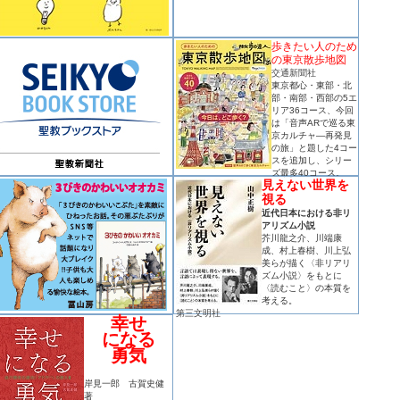
歩きたい人のため
の東京散歩地図
交通新聞社
東京都心・東部・北
部・南部・西部の5エ
リア36コース、今回
は「音声ARで巡る東
京カルチャ―再発見
の旅」と題した4コー
スを追加し、シリー
ズ最多40コース。
見えない世界を
視る
近代日本における非リ
アリズム小説
芥川龍之介、川端康
成、村上春樹、川上弘
美らが描く〈非リアリ
ズム小説〉をもとに
〈読むこと〉の本質を
考える。
第三文明社
幸せ
になる
勇気
岸見一郎 古賀史健
著