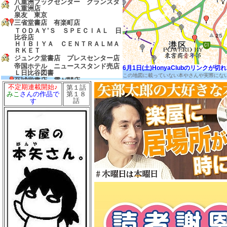
八重洲ブックセンター グランスタ
八重洲店
泉友 東京
三省堂書店 有楽町店
ＴＯＤＡＹ’Ｓ ＳＰＥＣＩＡＬ 日
比谷店
ＨＩＢＩＹＡ ＣＥＮＴＲＡＬＭＡ
ＲＫＥＴ
ジュンク堂書店 プレスセンター店
帝国ホテル ニューススタンド売店
6月1日(土)HonyaClubのリンク
Ｌ日比谷図書
この地図に載っていない本やさんや実際にな
至誠堂書店 霞が関店
不定期連載開始♪
第１話
友愛書房
第１８
みこ
さんの作品で
島田書店
話
す
三省堂書店 農水省売店
ゼロワンショップ 霞が関
三省堂書店 経済産業省売店
弁護士会館ブックセンター
中村書店
成文堂 国会議事堂店
ほんたすためいけ 溜池山王メトロ
ピア店
冨士屋書店
澤田商店
前岩書店
もろみや書店
浅沼教材店
大志堂
八丈書房
ツタヤブックストア ＭＡＲＵＮＯ
ＵＣＨＩ
マルノウチリーディングスタイル