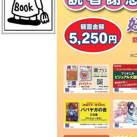
ＢｏｏｋＣｕｍｕ 読売新聞本社店
丸善 丸の内本店
ＥＨＯＮＳ ＴＯＫＹＯ
三菱電機ライフサービス
日本物産 日比谷店
警視庁職員互助組合
買取販売市場ムーランＡＫＩＢＡ
エンタバアキバ ｂｙ Ｗｏｎｄｅ
ｒＧＯＯ
ＡＫＩＢＡ－ＨＯＢＢＹ 秋葉原店
げっちゅ屋 あきば店
ラムタラ エピカリ アキバ
三省堂書店 アトレ秋葉原１
ＣＯＭＩＣ ＺＩＮ 秋葉原店
ゲーマーズ 秋葉原本店
トレーダー 秋葉原３号店
ラムタラＭＥＤＩＡＷＯＲＬＤＡＫ
ＩＢＡ
ラムタラ 秋葉原店
ソフマップ アミューズメント館
メロンブックス 秋葉原店
ナカウラ あんこうパソコンゲーム
館
ラオックス ザ・コンピュータＭＡ
Ｃ館
ボークス 秋葉原ショールーム
ラオックス 本店
セガフリークス 秋葉原店
コトブキヤ 秋葉原館
アニメイト 秋葉原本館
書泉ブックタワー
アリババ 秋葉原店
ヨドバシカメラ マルチメディアＡ