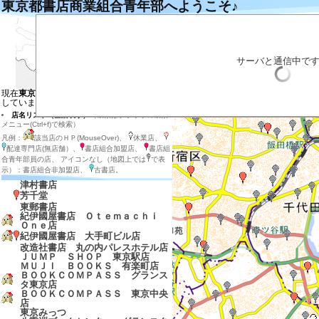
東京都書店商業組合青年部へようこそ♪
左の地図の目的の場所をクリックするとそ
目的の店のマーカーをクリックすると説明
目的の店のマーカー付近をダブルクリック
拡大する場合は目的の場所を地図の中心に
サーバと通信中で
店内在庫検索
表示させる店の種類を選ぶ
現在
東京都の地図と東京都、神奈川県
を表示
しています
店名リスト（全店表示）
（検索はブラウザの検索
メニュー(Ctrl+f)で検索）
凡例：
該当店のＨＰ(MouseOver)、
休業店、
配達専門店(無店舗）、
書店組合加盟店、
書店組
合青年部員の店、 アイコンなし（地図上では
で表
示）：書店組合非加盟店、
古書店。
津村書店
芳千堂
東郵書店
紀伊國屋書店 Ｏｔｅｍａｃｈｉ
Ｏｎｅ店
紀伊國屋書店 大手町ビル店
改造社書店 丸の内パレスホテル店
ＪＵＭＰ ＳＨＯＰ 東京駅店
ＭＵＪＩ ＢＯＯＫＳ 有楽町店
ＢＯＯＫＣＯＭＰＡＳＳ グランス
タ東京店
ＢＯＯＫＣＯＭＰＡＳＳ 東京中央
店
東京みっつ