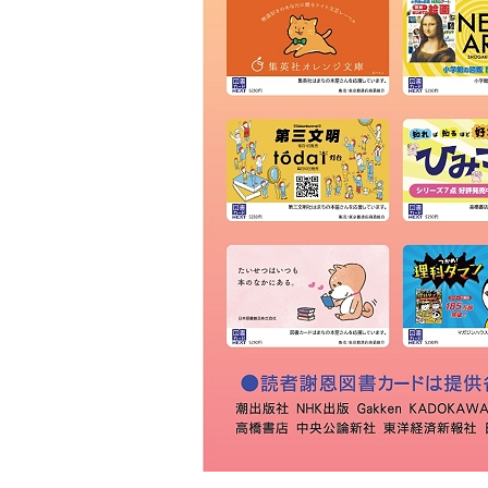
ＫＩＢＡ
草林舎
三景書店
大和書店 須田町店
明治書店 神田店
東書店
大和書店
伊藤商店
玉川堂
通志堂書店
田村書店
古賀書店
大屋書房
恵比寿堂
波多野書店
南洋堂書店
ほんまる 神保町
明倫館書店
六一書房
山田書店
芳賀書店 本店
ブックハウスカフェ
東陽堂書店
村山書店
一心堂書店
北沢書店
農文協 農業書センター
高山 本店
書泉グランデ
一誠堂書店