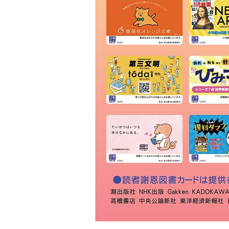
ＫＩＢＡ
草林舎
三景書店
大和書店 須田町店
明治書店 神田店
東書店
大和書店
伊藤商店
玉川堂
通志堂書店
田村書店
古賀書店
大屋書房
恵比寿堂
波多野書店
南洋堂書店
ほんまる 神保町
明倫館書店
六一書房
山田書店
芳賀書店 本店
ブックハウスカフェ
東陽堂書店
村山書店
一心堂書店
北沢書店
農文協 農業書センター
高山 本店
書泉グランデ
一誠堂書店