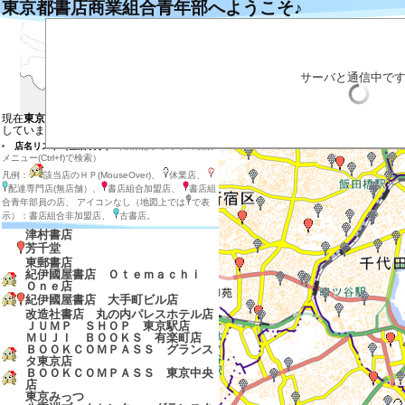
東京都書店商業組合青年部へようこそ♪
左の地図の目的の場所をクリックするとそ
目的の店のマーカーをクリックすると説明
目的の店のマーカー付近をダブルクリック
拡大する場合は目的の場所を地図の中心に
サーバと通信中で
店内在庫検索
表示させる店の種類を選ぶ
現在
東京都の地図と東京都、神奈川県
を表示
しています
店名リスト（全店表示）
（検索はブラウザの検索
メニュー(Ctrl+f)で検索）
凡例：
該当店のＨＰ(MouseOver)、
休業店、
配達専門店(無店舗）、
書店組合加盟店、
書店組
合青年部員の店、 アイコンなし（地図上では
で表
示）：書店組合非加盟店、
古書店。
津村書店
芳千堂
東郵書店
紀伊國屋書店 Ｏｔｅｍａｃｈｉ
Ｏｎｅ店
紀伊國屋書店 大手町ビル店
改造社書店 丸の内パレスホテル店
ＪＵＭＰ ＳＨＯＰ 東京駅店
ＭＵＪＩ ＢＯＯＫＳ 有楽町店
ＢＯＯＫＣＯＭＰＡＳＳ グランス
タ東京店
ＢＯＯＫＣＯＭＰＡＳＳ 東京中央
店
東京みっつ