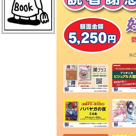
ＢｏｏｋＣｕｍｕ 読売新聞本社店
丸善 丸の内本店
ＥＨＯＮＳ ＴＯＫＹＯ
三菱電機ライフサービス
日本物産 日比谷店
警視庁職員互助組合
買取販売市場ムーランＡＫＩＢＡ
エンタバアキバ ｂｙ Ｗｏｎｄｅ
ｒＧＯＯ
ＡＫＩＢＡ－ＨＯＢＢＹ 秋葉原店
げっちゅ屋 あきば店
ラムタラ エピカリ アキバ
三省堂書店 アトレ秋葉原１
ＣＯＭＩＣ ＺＩＮ 秋葉原店
ゲーマーズ 秋葉原本店
トレーダー 秋葉原３号店
ラムタラＭＥＤＩＡＷＯＲＬＤＡＫ
ＩＢＡ
ラムタラ 秋葉原店
ソフマップ アミューズメント館
メロンブックス 秋葉原店
ナカウラ あんこうパソコンゲーム
館
ラオックス ザ・コンピュータＭＡ
Ｃ館
ボークス 秋葉原ショールーム
ラオックス 本店
セガフリークス 秋葉原店
コトブキヤ 秋葉原館
アニメイト 秋葉原本館
書泉ブックタワー
アリババ 秋葉原店
ヨドバシカメラ マルチメディアＡ