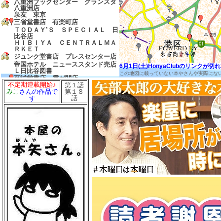
八重洲ブックセンター グランスタ
八重洲店
泉友 東京
三省堂書店 有楽町店
ＴＯＤＡＹ’Ｓ ＳＰＥＣＩＡＬ 日
比谷店
ＨＩＢＩＹＡ ＣＥＮＴＲＡＬＭＡ
ＲＫＥＴ
ジュンク堂書店 プレスセンター店
帝国ホテル ニューススタンド売店
6月1日(土)HonyaClubのリンク
Ｌ日比谷図書
この地図に載っていない本やさんや実際にな
至誠堂書店 霞が関店
不定期連載開始♪
第１話
友愛書房
第１８
みこ
さんの作品で
島田書店
話
す
三省堂書店 農水省売店
ゼロワンショップ 霞が関
三省堂書店 経済産業省売店
弁護士会館ブックセンター
中村書店
成文堂 国会議事堂店
ほんたすためいけ 溜池山王メトロ
ピア店
冨士屋書店
澤田商店
前岩書店
もろみや書店
浅沼教材店
大志堂
八丈書房
ツタヤブックストア ＭＡＲＵＮＯ
ＵＣＨＩ
マルノウチリーディングスタイル