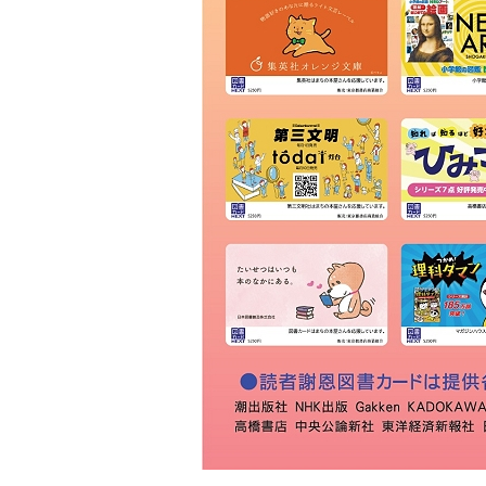
ＫＩＢＡ
草林舎
三景書店
大和書店 須田町店
明治書店 神田店
東書店
大和書店
伊藤商店
玉川堂
通志堂書店
田村書店
古賀書店
大屋書房
恵比寿堂
波多野書店
南洋堂書店
ほんまる 神保町
明倫館書店
六一書房
山田書店
芳賀書店 本店
ブックハウスカフェ
東陽堂書店
村山書店
一心堂書店
北沢書店
農文協 農業書センター
高山 本店
書泉グランデ
一誠堂書店