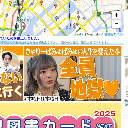
+
−
Leaflet
| Map data ©
地理院タイル
が切れていたのを修正しました。
い本やさんがあったら
こちら
まで教えて下さい。速やかに登録、削除させて頂きます。
第