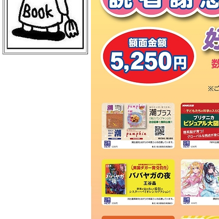
ＢｏｏｋＣｕｍｕ 読売新聞本社店
丸善 丸の内本店
ＥＨＯＮＳ ＴＯＫＹＯ
三菱電機ライフサービス
日本物産 日比谷店
警視庁職員互助組合
買取販売市場ムーランＡＫＩＢＡ
エンタバアキバ ｂｙ Ｗｏｎｄｅ
ｒＧＯＯ
ＡＫＩＢＡ－ＨＯＢＢＹ 秋葉原店
げっちゅ屋 あきば店
ラムタラ エピカリ アキバ
三省堂書店 アトレ秋葉原１
ＣＯＭＩＣ ＺＩＮ 秋葉原店
ゲーマーズ 秋葉原本店
トレーダー 秋葉原３号店
ラムタラＭＥＤＩＡＷＯＲＬＤＡＫ
ＩＢＡ
ラムタラ 秋葉原店
ソフマップ アミューズメント館
メロンブックス 秋葉原店
ナカウラ あんこうパソコンゲーム
館
ラオックス ザ・コンピュータＭＡ
Ｃ館
ボークス 秋葉原ショールーム
ラオックス 本店
セガフリークス 秋葉原店
コトブキヤ 秋葉原館
アニメイト 秋葉原本館
書泉ブックタワー
アリババ 秋葉原店
ヨドバシカメラ マルチメディアＡ