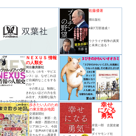
佐藤優著
潮出版社
4刷7万部達成！
ウクライナ戦争の真実
と未来に迫る！
ＮＥＸＵＳ 情報
の人類史
河出書房新社
私たち（ホモ・サピエ
ンス）は、なぜこれほ
ど自滅的なことをする
のか？
その答えは、制御し
きれないほどの力を生
み出す、大規模な協力
ネットワークの歴史にある。
幸せ
歩きたい人のため
になる
の東京散歩地図
交通新聞社
勇気
東京都心・東部・北
部・南部・西部の5エ
岸見一郎 古賀史健
リア36コース、今回
著
は「音声ARで巡る東
ダイヤモンド社
京カルチャ―再発見