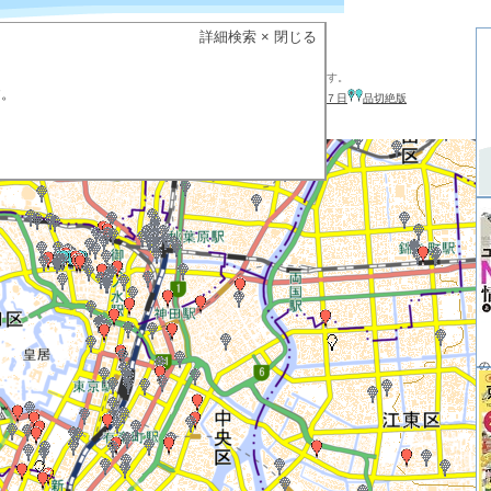
の付近を表示します。
詳細検索
× 閉じる
がでます。
すると１段階拡大し、そこが地図の中心にきます。
した上で、左上の拡大縮小バーのアンカーを上方向にドラックします。
す。
書籍
雑誌
凡例
在庫あり
３日以内
７日
品切絶版
の