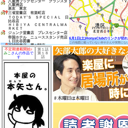
八重洲ブックセンター グランスタ
八重洲店
泉友 東京
三省堂書店 有楽町店
ＴＯＤＡＹ’Ｓ ＳＰＥＣＩＡＬ 日
比谷店
ＨＩＢＩＹＡ ＣＥＮＴＲＡＬＭＡ
ＲＫＥＴ
ジュンク堂書店 プレスセンター店
帝国ホテル ニューススタンド売店
6月1日(土)HonyaClubのリンク
Ｌ日比谷図書
この地図に載っていない本やさんや実際にな
至誠堂書店 霞が関店
不定期連載開始♪
第１話
友愛書房
第１８
みこ
さんの作品で
島田書店
話
す
三省堂書店 農水省売店
ゼロワンショップ 霞が関
三省堂書店 経済産業省売店
弁護士会館ブックセンター
中村書店
成文堂 国会議事堂店
ほんたすためいけ 溜池山王メトロ
ピア店
冨士屋書店
澤田商店
前岩書店
もろみや書店
浅沼教材店
大志堂
八丈書房
ツタヤブックストア ＭＡＲＵＮＯ
ＵＣＨＩ
マルノウチリーディングスタイル