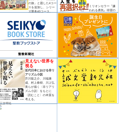
の旅」と題した4コー
ミリオンセラー『嫌
スを追加し、シリー
われる勇気』待望の
ズ最多40コース。
続編！
見えない世界を
視る
近代日本における非リ
アリズム小説
芥川龍之介、川端康
成、村上春樹、川上弘
美らが描く〈非リアリ
ズム小説〉をもとに
〈読むこと〉の本質を
考える。
三文明社