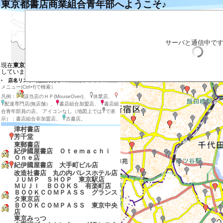
東京都書店商業組合青年部へようこそ♪
左の地図の目的の場所をクリックするとそ
目的の店のマーカーをクリックすると説明
目的の店のマーカー付近をダブルクリック
拡大する場合は目的の場所を地図の中心に
サーバと通信中で
店内在庫検索
表示させる店の種類を選ぶ
現在
東京都の地図と東京都、神奈川県
を表示
しています
店名リスト（全店表示）
（検索はブラウザの検索
メニュー(Ctrl+f)で検索）
凡例：
該当店のＨＰ(MouseOver)、
休業店、
配達専門店(無店舗）、
書店組合加盟店、
書店組
合青年部員の店、 アイコンなし（地図上では
で表
示）：書店組合非加盟店、
古書店。
津村書店
芳千堂
東郵書店
紀伊國屋書店 Ｏｔｅｍａｃｈｉ
Ｏｎｅ店
紀伊國屋書店 大手町ビル店
改造社書店 丸の内パレスホテル店
ＪＵＭＰ ＳＨＯＰ 東京駅店
ＭＵＪＩ ＢＯＯＫＳ 有楽町店
ＢＯＯＫＣＯＭＰＡＳＳ グランス
タ東京店
ＢＯＯＫＣＯＭＰＡＳＳ 東京中央
店
東京みっつ