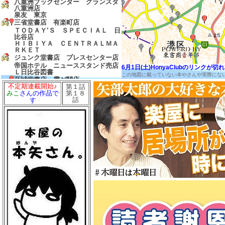
八重洲ブックセンター グランスタ
八重洲店
泉友 東京
三省堂書店 有楽町店
ＴＯＤＡＹ’Ｓ ＳＰＥＣＩＡＬ 日
比谷店
ＨＩＢＩＹＡ ＣＥＮＴＲＡＬＭＡ
ＲＫＥＴ
ジュンク堂書店 プレスセンター店
帝国ホテル ニューススタンド売店
6月1日(土)HonyaClubのリンク
Ｌ日比谷図書
この地図に載っていない本やさんや実際にな
至誠堂書店 霞が関店
不定期連載開始♪
第１話
友愛書房
第１８
みこ
さんの作品で
島田書店
話
す
三省堂書店 農水省売店
ゼロワンショップ 霞が関
三省堂書店 経済産業省売店
弁護士会館ブックセンター
中村書店
成文堂 国会議事堂店
ほんたすためいけ 溜池山王メトロ
ピア店
冨士屋書店
澤田商店
前岩書店
もろみや書店
浅沼教材店
大志堂
八丈書房
ツタヤブックストア ＭＡＲＵＮＯ
ＵＣＨＩ
マルノウチリーディングスタイル