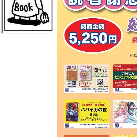
ＢｏｏｋＣｕｍｕ 読売新聞本社店
丸善 丸の内本店
ＥＨＯＮＳ ＴＯＫＹＯ
三菱電機ライフサービス
日本物産 日比谷店
警視庁職員互助組合
買取販売市場ムーランＡＫＩＢＡ
エンタバアキバ ｂｙ Ｗｏｎｄｅ
ｒＧＯＯ
ＡＫＩＢＡ－ＨＯＢＢＹ 秋葉原店
げっちゅ屋 あきば店
ラムタラ エピカリ アキバ
三省堂書店 アトレ秋葉原１
ＣＯＭＩＣ ＺＩＮ 秋葉原店
ゲーマーズ 秋葉原本店
トレーダー 秋葉原３号店
ラムタラＭＥＤＩＡＷＯＲＬＤＡＫ
ＩＢＡ
ラムタラ 秋葉原店
ソフマップ アミューズメント館
メロンブックス 秋葉原店
ナカウラ あんこうパソコンゲーム
館
ラオックス ザ・コンピュータＭＡ
Ｃ館
ボークス 秋葉原ショールーム
ラオックス 本店
セガフリークス 秋葉原店
コトブキヤ 秋葉原館
アニメイト 秋葉原本館
書泉ブックタワー
アリババ 秋葉原店
ヨドバシカメラ マルチメディアＡ