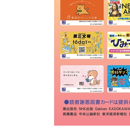
ＫＩＢＡ
草林舎
三景書店
大和書店 須田町店
明治書店 神田店
東書店
大和書店
伊藤商店
玉川堂
通志堂書店
田村書店
古賀書店
大屋書房
恵比寿堂
波多野書店
南洋堂書店
ほんまる 神保町
明倫館書店
六一書房
山田書店
芳賀書店 本店
ブックハウスカフェ
東陽堂書店
村山書店
一心堂書店
北沢書店
農文協 農業書センター
高山 本店
書泉グランデ
一誠堂書店