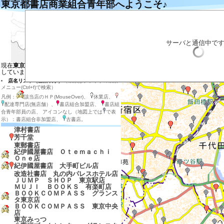
東京都書店商業組合青年部へようこそ♪
左の地図の目的の場所をクリックするとそ
目的の店のマーカーをクリックすると説明
目的の店のマーカー付近をダブルクリック
拡大する場合は目的の場所を地図の中心に
サーバと通信中で
店内在庫検索
表示させる店の種類を選ぶ
現在
東京都の地図と東京都、神奈川県
を表示
しています
店名リスト（全店表示）
（検索はブラウザの検索
メニュー(Ctrl+f)で検索）
凡例：
該当店のＨＰ(MouseOver)、
休業店、
配達専門店(無店舗）、
書店組合加盟店、
書店組
合青年部員の店、 アイコンなし（地図上では
で表
示）：書店組合非加盟店、
古書店。
津村書店
芳千堂
東郵書店
紀伊國屋書店 Ｏｔｅｍａｃｈｉ
Ｏｎｅ店
紀伊國屋書店 大手町ビル店
改造社書店 丸の内パレスホテル店
ＪＵＭＰ ＳＨＯＰ 東京駅店
ＭＵＪＩ ＢＯＯＫＳ 有楽町店
ＢＯＯＫＣＯＭＰＡＳＳ グランス
タ東京店
ＢＯＯＫＣＯＭＰＡＳＳ 東京中央
店
東京みっつ