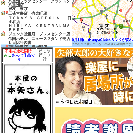
八重洲ブックセンター グランスタ
八重洲店
泉友 東京
三省堂書店 有楽町店
ＴＯＤＡＹ’Ｓ ＳＰＥＣＩＡＬ 日
比谷店
ＨＩＢＩＹＡ ＣＥＮＴＲＡＬＭＡ
ＲＫＥＴ
ジュンク堂書店 プレスセンター店
帝国ホテル ニューススタンド売店
6月1日(土)HonyaClubのリンク
Ｌ日比谷図書
この地図に載っていない本やさんや実際にな
至誠堂書店 霞が関店
不定期連載開始♪
第１話
友愛書房
第１８
みこ
さんの作品で
島田書店
話
す
三省堂書店 農水省売店
ゼロワンショップ 霞が関
三省堂書店 経済産業省売店
弁護士会館ブックセンター
中村書店
成文堂 国会議事堂店
ほんたすためいけ 溜池山王メトロ
ピア店
冨士屋書店
澤田商店
前岩書店
もろみや書店
浅沼教材店
大志堂
八丈書房
ツタヤブックストア ＭＡＲＵＮＯ
ＵＣＨＩ
マルノウチリーディングスタイル