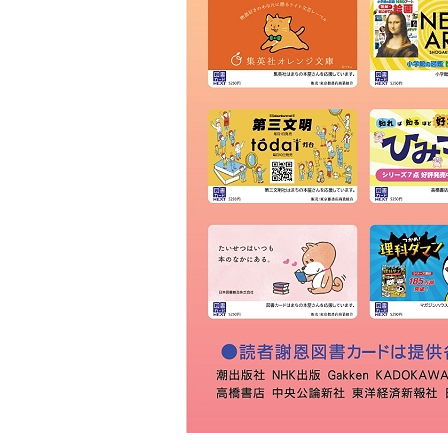
ＫＩＢＡ
草林舎
三景書店
大和書店 須田町店
明治書店 神田店
東書店
大和書店
伊藤商店
玉川堂
通志堂書店
田村書店
古賀書店
大屋書房
恵比寿堂
波多野書店
南洋堂書店
ほんまる 神保町
明倫館書店
六一書房
山田書店
芳賀書店 本店
ブックハウスカフェ
東陽堂書店
村山書店
一心堂書店
北沢書店
農文協 農業書センター
高山 本店
書泉グランデ
一誠堂書店