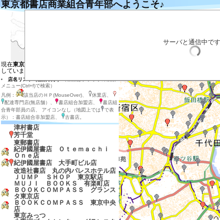
東京都書店商業組合青年部へようこそ♪
左の地図の目的の場所をクリックするとそ
目的の店のマーカーをクリックすると説明
目的の店のマーカー付近をダブルクリック
拡大する場合は目的の場所を地図の中心に
サーバと通信中で
店内在庫検索
表示させる店の種類を選ぶ
現在
東京都の地図と東京都、神奈川県
を表示
しています
店名リスト（全店表示）
（検索はブラウザの検索
メニュー(Ctrl+f)で検索）
凡例：
該当店のＨＰ(MouseOver)、
休業店、
配達専門店(無店舗）、
書店組合加盟店、
書店組
合青年部員の店、 アイコンなし（地図上では
で表
示）：書店組合非加盟店、
古書店。
津村書店
芳千堂
東郵書店
紀伊國屋書店 Ｏｔｅｍａｃｈｉ
Ｏｎｅ店
紀伊國屋書店 大手町ビル店
改造社書店 丸の内パレスホテル店
ＪＵＭＰ ＳＨＯＰ 東京駅店
ＭＵＪＩ ＢＯＯＫＳ 有楽町店
ＢＯＯＫＣＯＭＰＡＳＳ グランス
タ東京店
ＢＯＯＫＣＯＭＰＡＳＳ 東京中央
店
東京みっつ