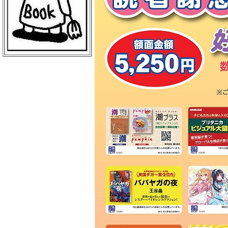
ＢｏｏｋＣｕｍｕ 読売新聞本社店
丸善 丸の内本店
ＥＨＯＮＳ ＴＯＫＹＯ
三菱電機ライフサービス
日本物産 日比谷店
警視庁職員互助組合
買取販売市場ムーランＡＫＩＢＡ
エンタバアキバ ｂｙ Ｗｏｎｄｅ
ｒＧＯＯ
ＡＫＩＢＡ－ＨＯＢＢＹ 秋葉原店
げっちゅ屋 あきば店
ラムタラ エピカリ アキバ
三省堂書店 アトレ秋葉原１
ＣＯＭＩＣ ＺＩＮ 秋葉原店
ゲーマーズ 秋葉原本店
トレーダー 秋葉原３号店
ラムタラＭＥＤＩＡＷＯＲＬＤＡＫ
ＩＢＡ
ラムタラ 秋葉原店
ソフマップ アミューズメント館
メロンブックス 秋葉原店
ナカウラ あんこうパソコンゲーム
館
ラオックス ザ・コンピュータＭＡ
Ｃ館
ボークス 秋葉原ショールーム
ラオックス 本店
セガフリークス 秋葉原店
コトブキヤ 秋葉原館
アニメイト 秋葉原本館
書泉ブックタワー
アリババ 秋葉原店
ヨドバシカメラ マルチメディアＡ