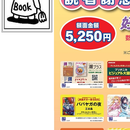
ＢｏｏｋＣｕｍｕ 読売新聞本社店
丸善 丸の内本店
ＥＨＯＮＳ ＴＯＫＹＯ
三菱電機ライフサービス
日本物産 日比谷店
警視庁職員互助組合
買取販売市場ムーランＡＫＩＢＡ
エンタバアキバ ｂｙ Ｗｏｎｄｅ
ｒＧＯＯ
ＡＫＩＢＡ－ＨＯＢＢＹ 秋葉原店
げっちゅ屋 あきば店
ラムタラ エピカリ アキバ
三省堂書店 アトレ秋葉原１
ＣＯＭＩＣ ＺＩＮ 秋葉原店
ゲーマーズ 秋葉原本店
トレーダー 秋葉原３号店
ラムタラＭＥＤＩＡＷＯＲＬＤＡＫ
ＩＢＡ
ラムタラ 秋葉原店
ソフマップ アミューズメント館
メロンブックス 秋葉原店
ナカウラ あんこうパソコンゲーム
館
ラオックス ザ・コンピュータＭＡ
Ｃ館
ボークス 秋葉原ショールーム
ラオックス 本店
セガフリークス 秋葉原店
コトブキヤ 秋葉原館
アニメイト 秋葉原本館
書泉ブックタワー
アリババ 秋葉原店
ヨドバシカメラ マルチメディアＡ