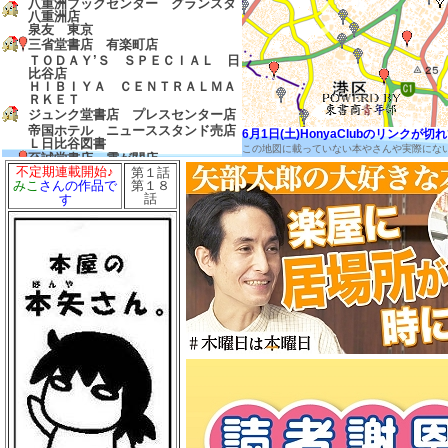
八重洲ブックセンター グランスタ
八重洲店
泉友 東京
三省堂書店 有楽町店
ＴＯＤＡＹ’Ｓ ＳＰＥＣＩＡＬ 日
比谷店
ＨＩＢＩＹＡ ＣＥＮＴＲＡＬＭＡ
ＲＫＥＴ
ジュンク堂書店 プレスセンター店
帝国ホテル ニューススタンド売店
6月1日(土)HonyaClubのリンク
Ｌ日比谷図書
この地図に載っていない本やさんや実際にな
至誠堂書店 霞が関店
不定期連載開始♪
第１話
友愛書房
第１８
みこ
さんの作品で
島田書店
話
す
三省堂書店 農水省売店
ゼロワンショップ 霞が関
三省堂書店 経済産業省売店
弁護士会館ブックセンター
中村書店
成文堂 国会議事堂店
ほんたすためいけ 溜池山王メトロ
ピア店
冨士屋書店
澤田商店
前岩書店
もろみや書店
浅沼教材店
大志堂
八丈書房
ツタヤブックストア ＭＡＲＵＮＯ
ＵＣＨＩ
マルノウチリーディングスタイル