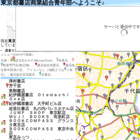
東京都書店商業組合青年部へようこそ♪
左の地図の目的の場所をクリックするとそ
目的の店のマーカーをクリックすると説明
目的の店のマーカー付近をダブルクリック
拡大する場合は目的の場所を地図の中心に
サーバと通信中で
店内在庫検索
表示させる店の種類を選ぶ
現在
東京都の地図と東京都、神奈川県
を表示
しています
店名リスト（全店表示）
（検索はブラウザの検索
メニュー(Ctrl+f)で検索）
凡例：
該当店のＨＰ(MouseOver)、
休業店、
配達専門店(無店舗）、
書店組合加盟店、
書店組
合青年部員の店、 アイコンなし（地図上では
で表
示）：書店組合非加盟店、
古書店。
津村書店
芳千堂
東郵書店
紀伊國屋書店 Ｏｔｅｍａｃｈｉ
Ｏｎｅ店
紀伊國屋書店 大手町ビル店
改造社書店 丸の内パレスホテル店
ＪＵＭＰ ＳＨＯＰ 東京駅店
ＭＵＪＩ ＢＯＯＫＳ 有楽町店
ＢＯＯＫＣＯＭＰＡＳＳ グランス
タ東京店
ＢＯＯＫＣＯＭＰＡＳＳ 東京中央
店
東京みっつ