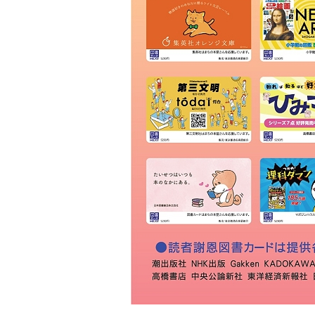
ＫＩＢＡ
草林舎
三景書店
大和書店 須田町店
明治書店 神田店
東書店
大和書店
伊藤商店
玉川堂
通志堂書店
田村書店
古賀書店
大屋書房
恵比寿堂
波多野書店
南洋堂書店
ほんまる 神保町
明倫館書店
六一書房
山田書店
芳賀書店 本店
ブックハウスカフェ
東陽堂書店
村山書店
一心堂書店
北沢書店
農文協 農業書センター
高山 本店
書泉グランデ
一誠堂書店