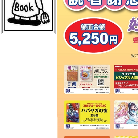
ＢｏｏｋＣｕｍｕ 読売新聞本社店
丸善 丸の内本店
ＥＨＯＮＳ ＴＯＫＹＯ
三菱電機ライフサービス
日本物産 日比谷店
警視庁職員互助組合
買取販売市場ムーランＡＫＩＢＡ
エンタバアキバ ｂｙ Ｗｏｎｄｅ
ｒＧＯＯ
ＡＫＩＢＡ－ＨＯＢＢＹ 秋葉原店
げっちゅ屋 あきば店
ラムタラ エピカリ アキバ
三省堂書店 アトレ秋葉原１
ＣＯＭＩＣ ＺＩＮ 秋葉原店
ゲーマーズ 秋葉原本店
トレーダー 秋葉原３号店
ラムタラＭＥＤＩＡＷＯＲＬＤＡＫ
ＩＢＡ
ラムタラ 秋葉原店
ソフマップ アミューズメント館
メロンブックス 秋葉原店
ナカウラ あんこうパソコンゲーム
館
ラオックス ザ・コンピュータＭＡ
Ｃ館
ボークス 秋葉原ショールーム
ラオックス 本店
セガフリークス 秋葉原店
コトブキヤ 秋葉原館
アニメイト 秋葉原本館
書泉ブックタワー
アリババ 秋葉原店
ヨドバシカメラ マルチメディアＡ