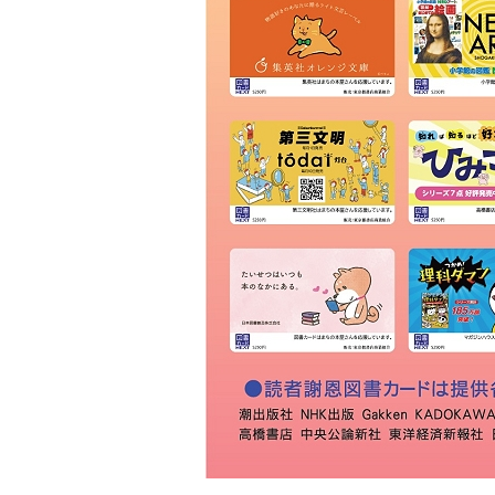
ＫＩＢＡ
草林舎
三景書店
大和書店 須田町店
明治書店 神田店
東書店
大和書店
伊藤商店
玉川堂
通志堂書店
田村書店
古賀書店
大屋書房
恵比寿堂
波多野書店
南洋堂書店
ほんまる 神保町
明倫館書店
六一書房
山田書店
芳賀書店 本店
ブックハウスカフェ
東陽堂書店
村山書店
一心堂書店
北沢書店
農文協 農業書センター
高山 本店
書泉グランデ
一誠堂書店