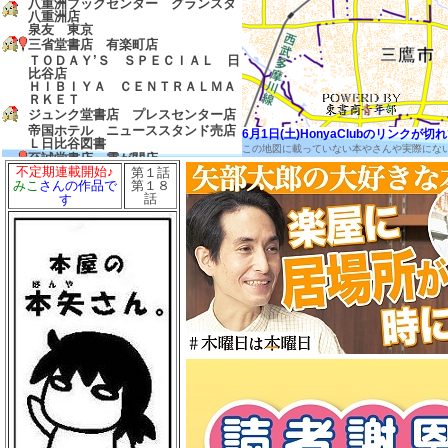
八重洲ブックセンター グランスタ
八重洲店
泉友 東京
三省堂書店 有楽町店
ＴＯＤＡＹ’Ｓ ＳＰＥＣＩＡＬ 日
比谷店
ＨＩＢＩＹＡ ＣＥＮＴＲＡＬＭＡ
ＲＫＥＴ
ジュンク堂書店 プレスセンター店
帝国ホテル ニューススタンド売店
6月1日(土)HonyaClubのリンク
Ｌ日比谷図書
この地図に載っていない本やさんや実際にな
至誠堂書店 霞が関店
不定期連載開始♪
第１話
友愛書房
第１８
みこ
さんの作品で
島田書店
話
す
三省堂書店 農水省売店
ゼロワンショップ 霞が関
三省堂書店 経済産業省売店
弁護士会館ブックセンター
中村書店
成文堂 国会議事堂店
ほんたすためいけ 溜池山王メトロ
ピア店
冨士屋書店
澤田商店
前岩書店
もろみや書店
浅沼教材店
大志堂
八丈書房
ツタヤブックストア ＭＡＲＵＮＯ
ＵＣＨＩ
マルノウチリーディングスタイル