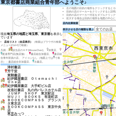
東京都書店商業組合青年部へようこそ♪
左の地図の目的の場所をクリックするとそ
目的の店のマーカーをクリックすると説明
目的の店のマーカー付近をダブルクリック
拡大する場合は目的の場所を地図の中心に
店内在庫検索
表示させる店の種類を選ぶ
現在
埼玉県の地図と埼玉県、東京都
を表示し
ています
店名リスト（全店表示）
（検索はブラウザの検索
メニュー(Ctrl+f)で検索）
凡例：
該当店のＨＰ(MouseOver)、
休業店、
配達専門店(無店舗）、
書店組合加盟店、
書店組
合青年部員の店、 アイコンなし（地図上では
で表
示）：書店組合非加盟店、
古書店。
津村書店
芳千堂
東郵書店
紀伊國屋書店 Ｏｔｅｍａｃｈｉ
Ｏｎｅ店
紀伊國屋書店 大手町ビル店
改造社書店 丸の内パレスホテル店
ＪＵＭＰ ＳＨＯＰ 東京駅店
ＭＵＪＩ ＢＯＯＫＳ 有楽町店
ＢＯＯＫＣＯＭＰＡＳＳ グランス
タ東京店
ＢＯＯＫＣＯＭＰＡＳＳ 東京中央
店
東京みっつ