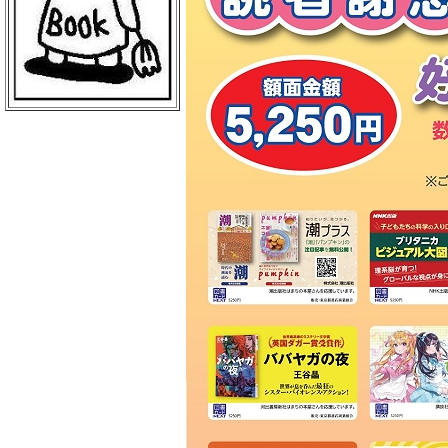
戸田書店 富岡店
ＷｏｎｄｅｒＧＯＯ 富岡店
文真堂書店 一の宮店
妙義書房
ブックスながしま
蝶屋分店
みなとや書店
戸田書店 榛名店
ベイシア 榛名店
未来屋書店 高崎店
ヴィレッジヴァンガードイオンモー
ル高崎店
ＨＭＶイオンモール高崎
文真堂書店タイムクリップ 群馬町
店
南雲書店
丸善 ジョイホンパーク吉岡店
蔦屋書店 前橋吉岡店
ゲオ 片貝店
千野書店
煥乎堂
ツタヤブックストア アクエル前橋
廣川書店
文真堂書店 小出店
フレッセイ 荒牧店
ＴＳＵＴＡＹＡ 前橋荒牧店
ベイシア 前橋ふじみモール店
タムラ
文真堂書店ゲオ 大胡店