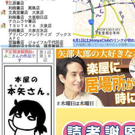
江原書店
利根書店 尾島店
文真堂書店 大泉店
利根書店 大泉朝日店
ナカムラヤ書店
ＴＳＵＴＡＹＡ 大泉店
利根書店 大泉古氷店
アドバンファシリティズ ブックス
ＡＦＣ
6月1日(土)HonyaClubのリンク
宮脇書店 ジョイフル千代田店
この地図に載っていない本やさんや実際にな
高崎経済大学生協 購買書籍店
イシザワ書店
不定期連載開始♪
第１話
青山書店
第１８
みこ
さんの作品で
三省堂
話
す
天華堂書店
文開堂
廣川書店
メロンブックス 高崎店
くまざわ書店 高崎店
タワーレコード 高崎オーパ店
文真堂書店 上中居店
ヴィシーズ 高崎店
本の家
城南堂書店
文真堂書店ゲオ 倉賀野店
関口商店
吉田書店
柴田商店
山田書店
木田書店