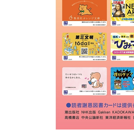
ベイシア 前橋おおごモール店
原澤書店
紀伊國屋書店 前橋店
前橋工科大学生協 購買書籍部
須藤書店
ＴＳＵＴＡＹＡ 箱田店
利根書店 前橋石倉店
大黒屋書店 新前橋店
ブックマンズアカデミー 前橋店
群馬大学生協 荒牧店購買書籍部
群馬大学生協 昭和店購買書籍部
鹿沼書店
蔦屋書店 伊勢崎茂呂店
三光堂書店
蔦屋書店 いせさきガーデンズ店
ＷＩＬＤ－１ 伊勢崎店
ベイシア 西部モール店
かしまブック
ゲオ 連取店
流水書房 トライアル伊勢崎中央店
書肆 いいだや
ブックスタグチ
ゲオ 伊勢崎南店
慶文堂書店
宝書店
ゲオ 太田宝町店
ナカムラヤ
喜久屋書店 太田店
ＨＭＶイオンモール太田
アニメイト イオンモール太田