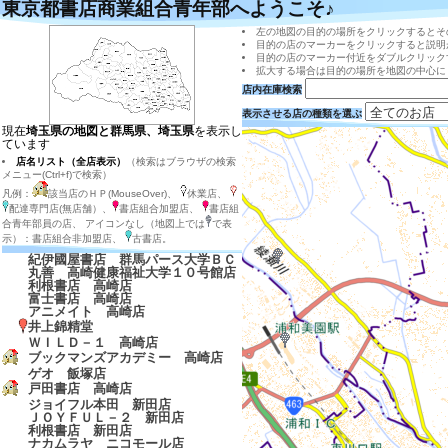
東京都書店商業組合青年部へようこそ♪
左の地図の目的の場所をクリックするとそ
目的の店のマーカーをクリックすると説明
目的の店のマーカー付近をダブルクリック
拡大する場合は目的の場所を地図の中心に
店内在庫検索
表示させる店の種類を選ぶ
現在
埼玉県の地図と群馬県、埼玉県
を表示し
ています
店名リスト（全店表示）
（検索はブラウザの検索
メニュー(Ctrl+f)で検索）
凡例：
該当店のＨＰ(MouseOver)、
休業店、
配達専門店(無店舗）、
書店組合加盟店、
書店組
合青年部員の店、 アイコンなし（地図上では
で表
示）：書店組合非加盟店、
古書店。
紀伊國屋書店 群馬パース大学ＢＣ
丸善 高崎健康福祉大学１０号館店
利根書店 高崎店
富士書店 高崎店
アニメイト 高崎店
井上錦精堂
ＷＩＬＤ－１ 高崎店
ブックマンズアカデミー 高崎店
ゲオ 飯塚店
戸田書店 高崎店
ジョイフル本田 新田店
ＪＯＹＦＵＬ－２ 新田店
利根書店 新田店
ナカムラヤ ニコモール店