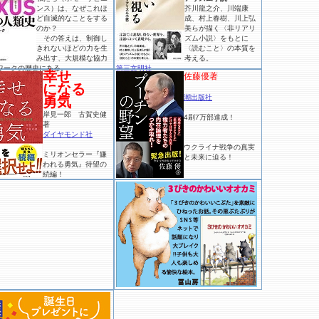
ンス）は、なぜこれほ
芥川龍之介、川端康
ど自滅的なことをする
成、村上春樹、川上弘
のか？
美らが描く〈非リアリ
その答えは、制御し
ズム小説〉をもとに
きれないほどの力を生
〈読むこと〉の本質を
み出す、大規模な協力
考える。
ワークの歴史にある。
第三文明社
幸せ
佐藤優著
になる
潮出版社
勇気
岸見一郎 古賀史健
4刷7万部達成！
著
ダイヤモンド社
ウクライナ戦争の真実
ミリオンセラー『嫌
と未来に迫る！
われる勇気』待望の
続編！