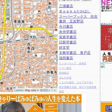
三浦書店
Ｂｏｏｋｓたかはし
スーパーブックス 住吉
書房 五反野店
のネット
今川書店
永光堂書店
栄真堂書店
日新堂書店
好文堂
文教堂書店 青戸店
浅田書店
エンターキング 綾瀬店
ミマツ書店
栗城書店
ほんや文楽
くまざわ書店 エキア北千住○
東京電機大生協 東京千住購買書
Leaflet
| Map data ©
地理院タイル
籍部
ブックファースト ルミネ北千住
店
ＣＲＯＳＳＢＯＯＫＳＥＱＵｉＡ北
千住南店○