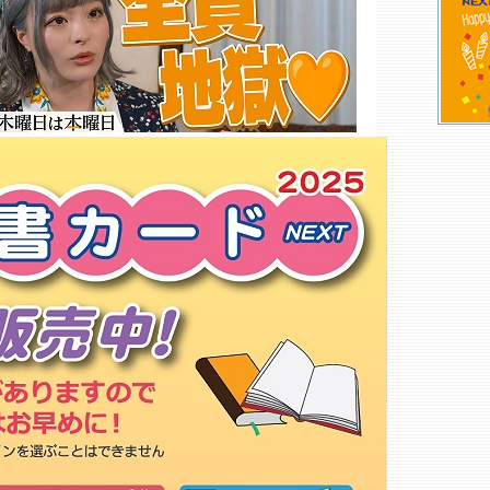
新喜堂
タワーレコード アリオ亀有店
ぶっくらんど
紀伊國屋書店 アリオ亀有店○
佐々木書房
ブックスオオトリ 四つ木店
四ッ木堂書店
斉田書店
梅島書店
金森書店
東京都立大学生協 高専荒川購買
書籍部
六木ブック
くまざわ書店 千住大橋店○
くまざわ書店 南千住店○
紀伊國屋書店 帝京科学大学千住
ＢＣ
杉山書店
コバルト書房
もっと詳しく