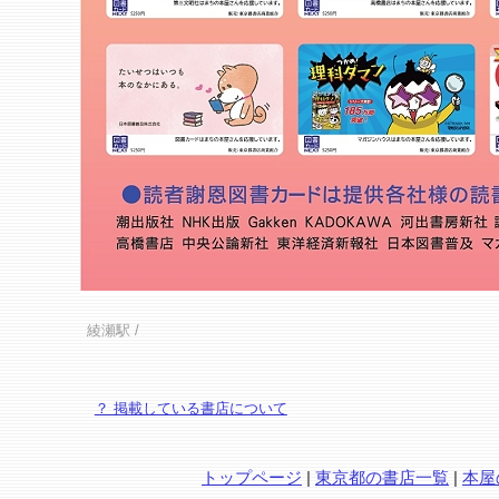
綾瀬駅
/
？ 掲載している書店について
トップページ
|
東京都の書店一覧
|
本屋