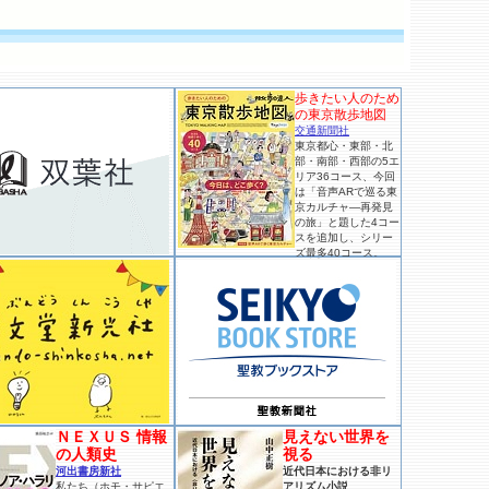
歩きたい人のため
の東京散歩地図
交通新聞社
東京都心・東部・北
部・南部・西部の5エ
リア36コース、今回
は「音声ARで巡る東
京カルチャ―再発見
の旅」と題した4コー
スを追加し、シリー
ズ最多40コース。
ＮＥＸＵＳ 情報
見えない世界を
の人類史
視る
河出書房新社
近代日本における非リ
私たち（ホモ・サピエ
アリズム小説