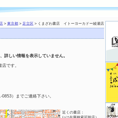
店
>
東京都
>
足立区
> くまざわ書店 イトーヨーカドー綾瀬店
、詳しい情報を表示していません。
書店です。
-0853）までご連絡下さい。
近くの書店：
(○は在庫検索可能店）