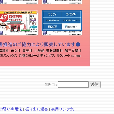
管理用：
の賢い利用法
|
掘り出し選書
|
実用リンク集