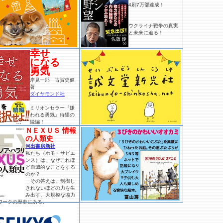
4刷7万部達成！
ウクライナ戦争の真実
と未来に迫る！
幸せ
になる
勇気
岸見一郎 古賀史健
著
ダイヤモンド社
ミリオンセラー『嫌
われる勇気』待望の
続編！
ＮＥＸＵＳ 情報
の人類史
河出書房新社
私たち（ホモ・サピエ
ンス）は、なぜこれほ
ど自滅的なことをする
のか？
その答えは、制御し
きれないほどの力を生
み出す、大規模な協力
ワークの歴史にある。