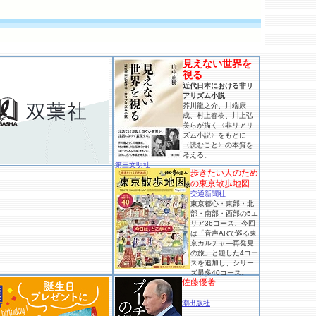
見えない世界を
視る
近代日本における非リ
アリズム小説
芥川龍之介、川端康
成、村上春樹、川上弘
美らが描く〈非リアリ
ズム小説〉をもとに
〈読むこと〉の本質を
考える。
第三文明社
歩きたい人のため
の東京散歩地図
交通新聞社
東京都心・東部・北
部・南部・西部の5エ
リア36コース、今回
は「音声ARで巡る東
京カルチャ―再発見
の旅」と題した4コー
スを追加し、シリー
ズ最多40コース。
佐藤優著
潮出版社