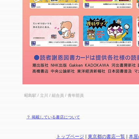
昭島駅
/
立川
/ 組合員 / 青年部員
？ 掲載している書店について
トップページ
|
東京都の書店一覧
|
本屋