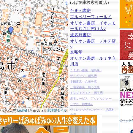
(○は在庫検索可能店）
たまべ書房
マルベリーフィールド
オリオン書房 イオンモ
ールむさし村山店○
波多野書店
オリオン書房 ノルテ店
○
文昭堂
オリオン書房 ルミネ立
川店
くまざわ書店 昭島店○
ザ・ビッグ 昭島店
本田書店 八王子店
三省堂書店 純心売店
ＴＳＵＴＡＹＡ 福生店
創学サービス ブックセンター
リブロ 福生店○
Leaflet
| Map data ©
地理院タイル
ヴィレッジヴァンガード 武蔵村
山店
アニメイト イオンモールむさし
のネット
村山
ＨＭＶイオンモールむさし村山