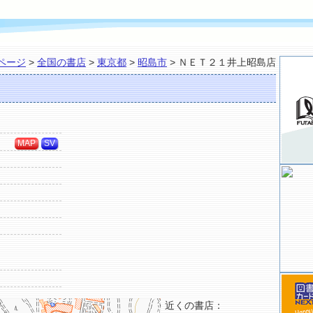
ページ
>
全国の書店
>
東京都
>
昭島市
> ＮＥＴ２１井上昭島店
MAP
SV
近くの書店：