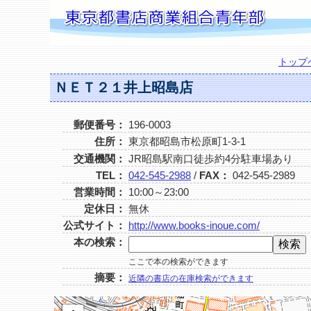
トップ
ＮＥＴ２１井上昭島店
郵便番号：
196-0003
住所：
東京都昭島市松原町1-3-1
交通機関：
JR昭島駅南口徒歩約4分駐車場あり
TEL：
042-545-2988
/
FAX：
042-545-2989
営業時間：
10:00～23:00
定休日：
無休
公式サイト：
http://www.books-inoue.com/
本の検索：
ここで本の検索ができます
摘要：
近隣の書店の在庫検索ができます