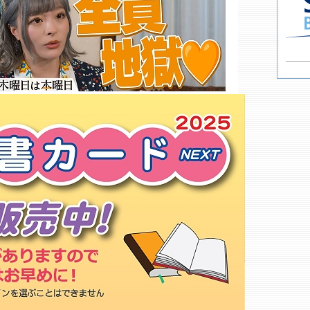
ライフサービス
未来屋書店 多摩平の森店○
ＪＯＹＦＵＬ－２ 瑞穂店
工学院大学学園生協 書籍部八王
子店
東京都立大学生協 日野購買書籍
部
立川福音センター
ラムタラ 瑞穂店
ファミコンワールドぱお 羽村店
ＨＭＶ立川
アニメイト 立川店
まちの本やさん
メロンブックス 立川店
岡野谷書店
まんが王 八王子店
ヴィレッジヴァンガードららぽー
と立川立飛
タワーレコード 立川立飛店
ヨドバシカメラ 八王子店
買取販売市場 ムーラン立川
もっと詳しく