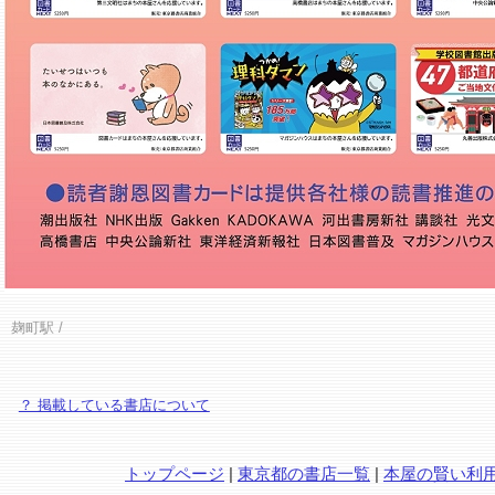
麹町駅
/
？ 掲載している書店について
トップページ
|
東京都の書店一覧
|
本屋の賢い利