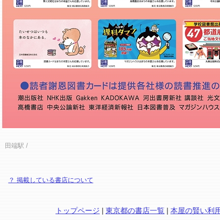
田端駅
/
？ 掲載している書店について
トップページ
|
東京都の書店一覧
|
本屋の賢い利