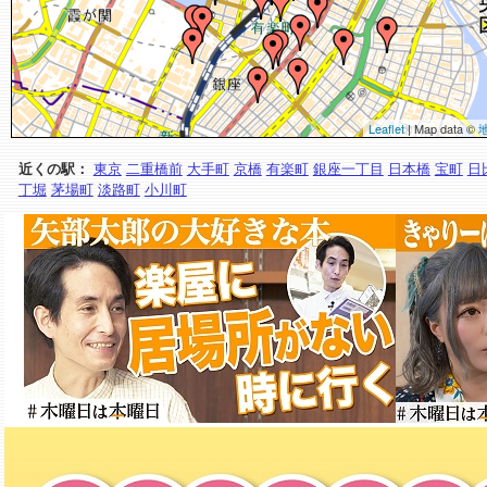
Leaflet
| Map data ©
近くの駅：
東京
二重橋前
大手町
京橋
有楽町
銀座一丁目
日本橋
宝町
日
丁堀
茅場町
淡路町
小川町