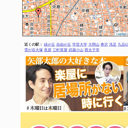
Leaflet
|
近くの駅：
緑が丘
自由が丘
学芸大学
大岡山
奥沢
洗足
九品
雪が谷大塚
長原
三軒茶屋
武蔵小山
西太子堂