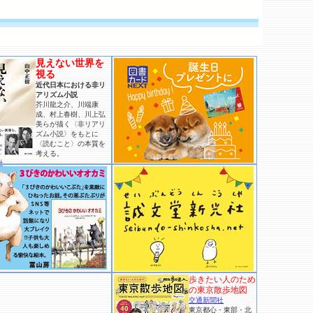
見えない世界を
視る
近代日本における非リ
アリズム小説
芥川龍之介、川端康
成、村上春樹、川上弘
美らが描く〈非リアリ
ズム小説〉をもとに
〈読むこと〉の本質を
考える。
社
歩きたい人のため
の東京散歩地図
交通新聞社
東京都心・東部・北