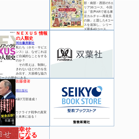
部・南部・西部の5エ
リア36コース、今回
は「音声ARで巡る東
京カルチャ―再発見
の旅」と題した4コー
スを追加し、シリー
ズ最多40コース。
ＮＥＸＵＳ 情報
の人類史
河出書房新社
私たち（ホモ・サピエ
ンス）は、なぜこれほ
ど自滅的なことをする
のか？
その答えは、制御し
きれないほどの力を生
み出す、大規模な協力
ワークの歴史にある。
佐藤優著
潮出版社
4刷7万部達成！
ウクライナ戦争の真実
と未来に迫る！
幸せ
になる