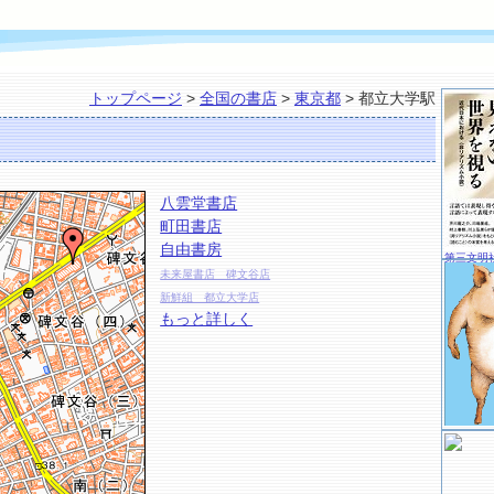
トップページ
>
全国の書店
>
東京都
> 都立大学駅
八雲堂書店
町田書店
自由書房
第三文明
未来屋書店 碑文谷店
新鮮組 都立大学店
もっと詳しく