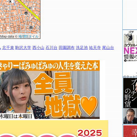
 Map data ©
地理院タイル
仏
北千束
駒沢大学
西小山
石川台
田園調布
洗足池
祐天寺
尾山台
のネット