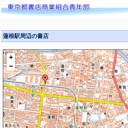
蓮根駅周辺の書店
+
−