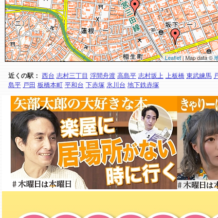
Leaflet
| Map data ©
近くの駅：
西台
志村三丁目
浮間舟渡
高島平
志村坂上
上板橋
東武練馬
島平
戸田
板橋本町
平和台
下赤塚
氷川台
地下鉄赤塚