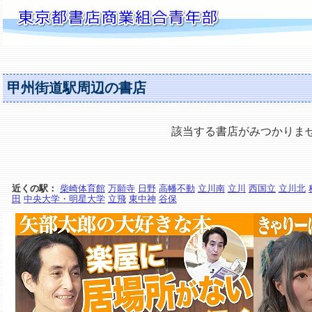
甲州街道駅周辺の書店
該当する書店がみつかりま
近くの駅：
柴崎体育館
万願寺
日野
高幡不動
立川南
立川
西国立
立川北
田
中央大学・明星大学
立飛
東中神
谷保