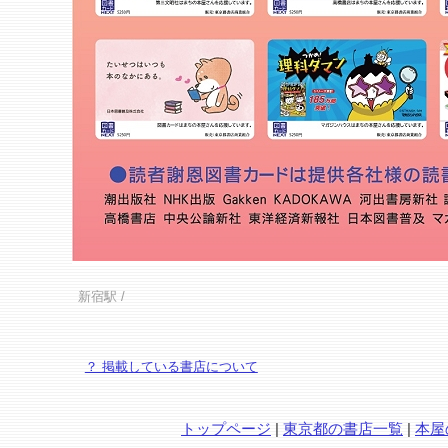
新宿駅
/
？ 掲載している書店について
トップページ
|
東京都の書店一覧
|
本屋