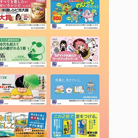
ＢＯＯＫＳ鎮守の杜
もっと詳しく