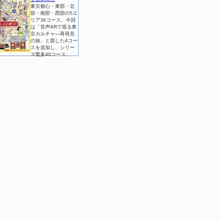
東京都心・東部・北
部・南部・西部の5エ
リア36コース、今回
は「音声ARで巡る東
京カルチャ―再発見
の旅」と題した4コー
スを追加し、シリー
ズ最多40コース。