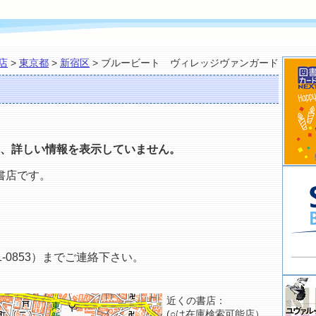
店
>
東京都
>
新宿区
> ブルービート ヴィレッジヴァンガード
、詳しい情報を表示していません。
書店です。
-0853）までご連絡下さい。
近くの書店：
(○は在庫検索可能店）