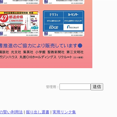
管理用：
の賢い利用法
|
掘り出し選書
|
実用リンク集