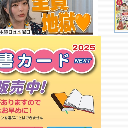
チメディア
オアシス 新宿店
謎専門書店 らんぷ堂
ヨドバシカメラ 新宿衛生メディ
ア館
ヨドバシカメラ新宿西口本店ゲー
ムホビー館
ヨドバシカメラ 新宿西口本店Ｍ
ＡＣ館
ブックファースト 新宿店
マップカメラ
Ｂｒｏｏｋｌｙｎ Ｐａｒｌｏｒ
ＢｏｏｋｓＫｉｎｏｋｕｎｉｙａ
Ｔｏｋｙｏ○
新宿書店 コミック館
京王プラザホテル改造社
代々木ライブラリー 本店
カルチャートキワ
ゼロワンショップ 新宿店
東京税理士協同組合 ブックセン
ター
くまざわ書店 都庁店○
東京ヒルトンホテル改造社
ブックスフロンティア