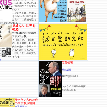
ンス）は、なぜこれほ
ど自滅的なことをする
のか？
その答えは、制御し
きれないほどの力を生
み出す、大規模な協力
ワークの歴史にある。
見えない世界を
視る
近代日本における非リ
アリズム小説
芥川龍之介、川端康
成、村上春樹、川上弘
美らが描く〈非リアリ
ズム小説〉をもとに
〈読むこと〉の本質を
考える。
社
佐藤優著
潮出版社
4刷7万部達成！
ウクライナ戦争の真実
と未来に迫る！
歩きたい人のため
の東京散歩地図
交通新聞社