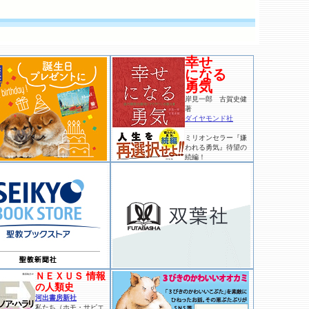
幸せ
になる
勇気
岸見一郎 古賀史健
著
ダイヤモンド社
ミリオンセラー『嫌
われる勇気』待望の
続編！
ＮＥＸＵＳ 情報
の人類史
河出書房新社
私たち（ホモ・サピエ