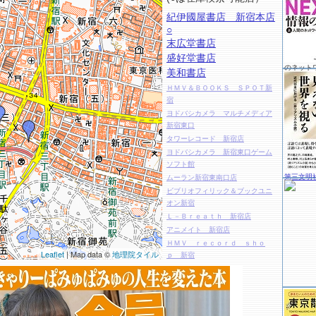
紀伊國屋書店 新宿本店
○
末広堂書店
盛好堂書店
のネット
美和書店
ＨＭＶ＆ＢＯＯＫＳ ＳＰＯＴ新
宿
ヨドバシカメラ マルチメディア
新宿東口
タワーレコード 新宿店
ヨドバシカメラ 新宿東口ゲーム
ソフト館
第三文明
ムーラン新宿東南口店
ビブリオフィリック＆ブックユニ
オン新宿
Ｌ－Ｂｒｅａｔｈ 新宿店
アニメイト 新宿店
ＨＭＶ ｒｅｃｏｒｄ ｓｈｏ
Leaflet
| Map data ©
地理院タイル
ｐ 新宿
ＡＮＧＥＲＳｒａｖｉｓｓａｎ
ｔ 新宿店
流水書房 新宿駅西口店
ヨドバシカメラ新宿西口本店マル