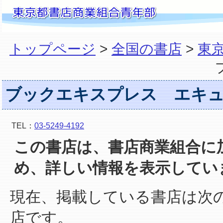
トップページ
>
全国の書店
>
東
ブックエキスプレス エキ
TEL：
03-5249-4192
この書店は、書店商業組合に
め、詳しい情報を表示してい
現在、掲載している書店は次
店です。