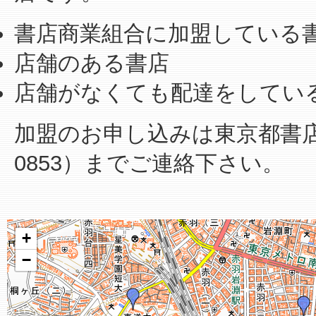
書店商業組合に加盟している
店舗のある書店
店舗がなくても配達をしてい
加盟のお申し込みは東京都書店商業
0853）までご連絡下さい。
+
−