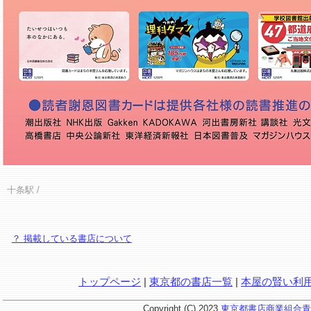
十条駅
/
？ 掲載している書店について
トップページ
|
東京都の書店一覧
|
本屋の賢い利
Copyright (C) 2023
東京都書店商業組合青